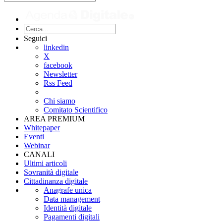
Seguici
linkedin
X
facebook
Newsletter
Rss Feed
Chi siamo
Comitato Scientifico
AREA PREMIUM
Whitepaper
Eventi
Webinar
CANALI
Ultimi articoli
Sovranità digitale
Cittadinanza digitale
Anagrafe unica
Data management
Identità digitale
Pagamenti digitali