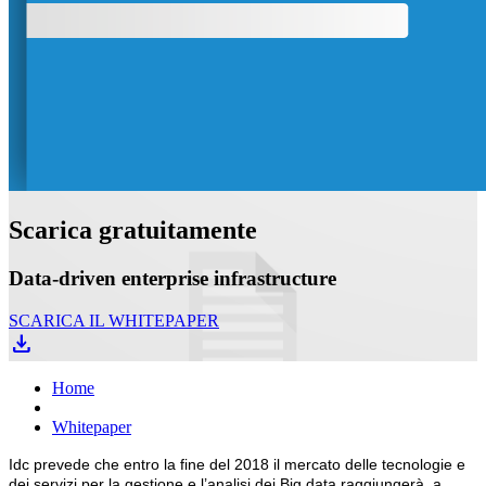
Scarica gratuitamente
Data-driven enterprise infrastructure
SCARICA IL WHITEPAPER
file_download
Home
Whitepaper
Idc prevede che entro la fine del 2018 il mercato delle tecnologie e
dei servizi per la gestione e l’analisi dei Big data raggiungerà, a