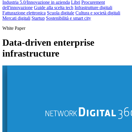
Industria 5.0/Innovazione in azienda
Libri
Procurement
dell'innovazione
Guide alla scelta tech
Infrastrutture digitali
Fatturazione elettronica
Scuola digitale
Cultura e società digitali
Mercati digitali
Startup
Sostenibilità e smart city
White Paper
Data-driven enterprise
infrastructure