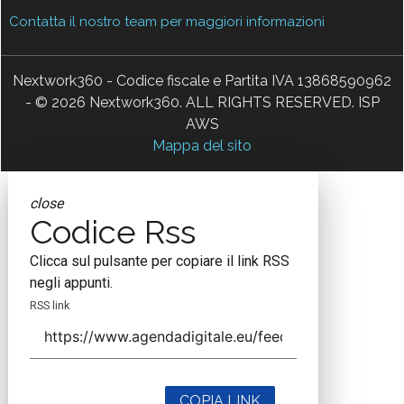
Contatta il nostro team per maggiori informazioni
Nextwork360 - Codice fiscale e Partita IVA 13868590962
- © 2026 Nextwork360. ALL RIGHTS RESERVED. ISP
AWS
Mappa del sito
close
Codice Rss
Clicca sul pulsante per copiare il link RSS
negli appunti.
RSS link
COPIA LINK