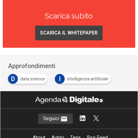
Scarica subito
SCARICA IL WHITEPAPER
Approfondimenti
D
I
data science
intelligenza artificiale
M
machine learning
Seguici
About
Autori
Tags
Rss Feed