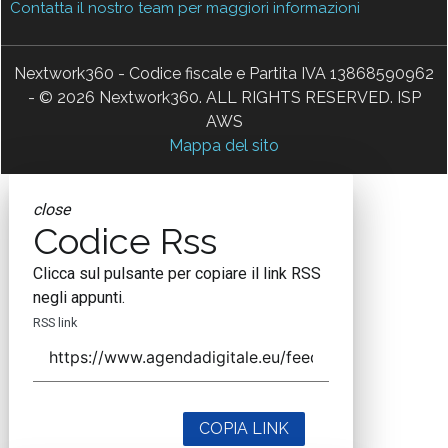
Contatta il nostro team per maggiori informazioni
Nextwork360 - Codice fiscale e Partita IVA 13868590962
- © 2026 Nextwork360. ALL RIGHTS RESERVED. ISP
AWS
Mappa del sito
close
Codice Rss
Clicca sul pulsante per copiare il link RSS
negli appunti.
RSS link
COPIA LINK