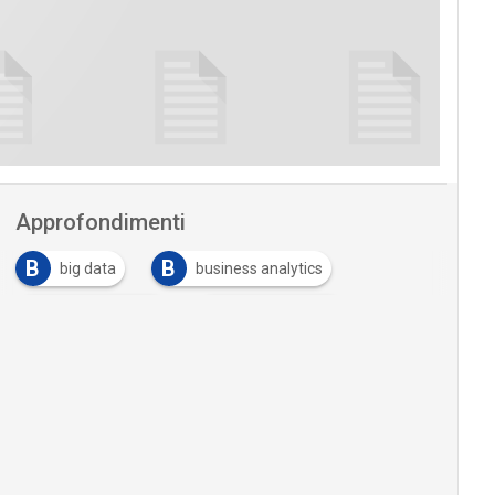
Approfondimenti
B
B
big data
business analytics
D
O
digital banking
Open Banking
O
Open Innovation