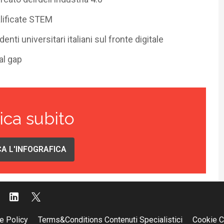
lificate STEM
denti universitari italiani sul fronte digitale
al gap
ica subito
A L'INFOGRAFICA
e Policy
Terms&Conditions Contenuti Specialistici
Cookie C