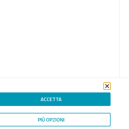
ACCETTA
file_download
PIÙ OPZIONI