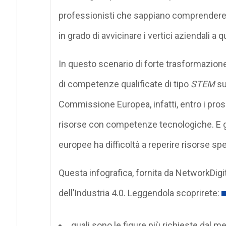
professionisti che sappiano comprendere e 
in grado di avvicinare i vertici aziendali a
In questo scenario di forte trasformazion
di competenze qualificate di tipo
STEM
su
Commissione Europea, infatti, entro i pross
risorse con competenze tecnologiche. E g
europee ha difficoltà a reperire risorse spe
Questa infografica, fornita da NetworkDigital
dell’Industria 4.0. Leggendola scoprirete:
quali sono le figure più richieste dal mer