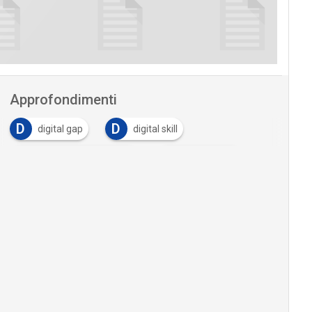
Approfondimenti
D
D
digital gap
digital skill
D
I
digital transformation
Industria 4.0