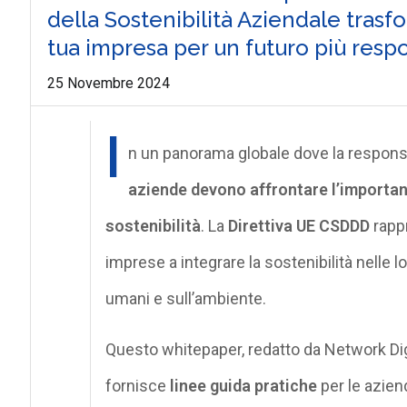
della Sostenibilità Aziendale trasf
tua impresa per un futuro più respo
25 Novembre 2024
I
n un panorama globale dove la responsab
aziende devono affrontare l’important
sostenibilità
. La
Direttiva UE CSDDD
rappr
imprese a integrare la sostenibilità nelle lo
umani e sull’ambiente.
Questo whitepaper, redatto da Network Dig
fornisce
linee guida pratiche
per le aziend