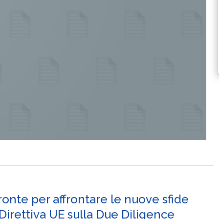
ronte per affrontare le nuove sfide
 Direttiva UE sulla Due Diligence