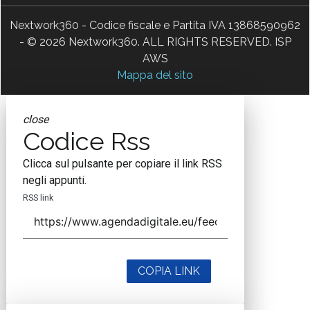
Nextwork360 - Codice fiscale e Partita IVA 13868590962
- © 2026 Nextwork360. ALL RIGHTS RESERVED. ISP
AWS
Mappa del sito
close
Codice Rss
Clicca sul pulsante per copiare il link RSS
negli appunti.
RSS link
COPIA LINK