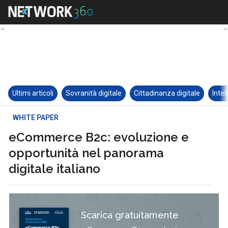
Ultimi articoli
Sovranità digitale
Cittadinanza digitale
Intel
WHITE PAPER
eCommerce B2c: evoluzione e
opportunità nel panorama
digitale italiano
Scarica gratuitamente