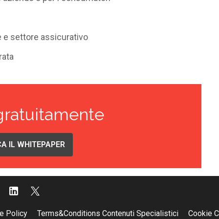
 e settore assicurativo
rata
gratuitamente
A IL WHITEPAPER
e Policy
Terms&Conditions Contenuti Specialistici
Cookie C