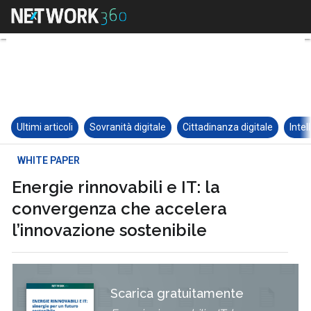
Ultimi articoli
Sovranità digitale
Cittadinanza digitale
Intel
WHITE PAPER
Energie rinnovabili e IT: la
convergenza che accelera
l’innovazione sostenibile
Scarica gratuitamente