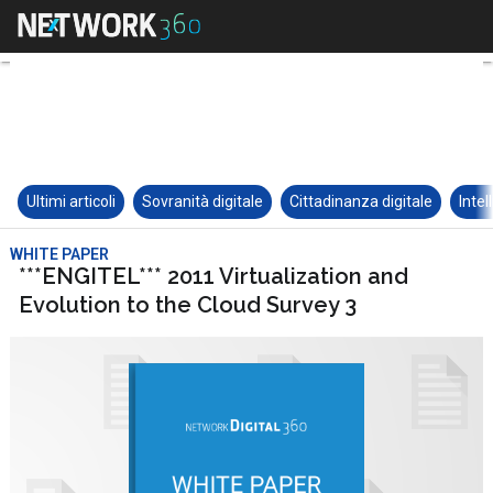
Ultimi articoli
Sovranità digitale
Cittadinanza digitale
Intel
WHITE PAPER
***ENGITEL*** 2011 Virtualization and
Evolution to the Cloud Survey 3