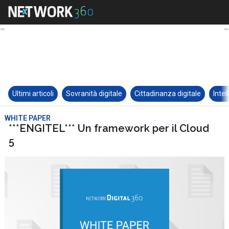
Ultimi articoli
Sovranità digitale
Cittadinanza digitale
Intel
WHITE PAPER
***ENGITEL*** Un framework per il Cloud
5