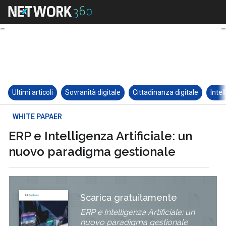
Ultimi articoli
Sovranità digitale
Cittadinanza digitale
Intel
WHITE PAPAER
ERP e Intelligenza Artificiale: un
nuovo paradigma gestionale
Scarica gratuitamente
ERP e Intelligenza Artificiale: un
nuovo paradigma gestionale