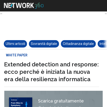
Ultimi articoli
Sovranità digitale
Cittadinanza digitale
Intel
WHITE PAPER
Extended detection and response:
ecco perché è iniziata la nuova
era della resilienza informatica
Scarica gratuitamente