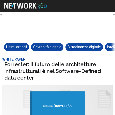
Ultimi articoli
Sovranità digitale
Cittadinanza digitale
Intel
WHITE PAPER
Forrester: il futuro delle architetture
infrastrutturali è nel Software-Defined
data center