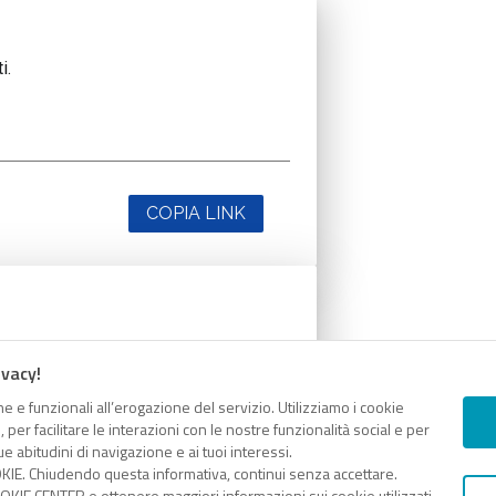
i.
COPIA LINK
i.
ivacy!
e e funzionali all’erogazione del servizio. Utilizziamo i cookie
er facilitare le interazioni con le nostre funzionalità social e per
e abitudini di navigazione e ai tuoi interessi.
KIE. Chiudendo questa informativa, continui senza accettare.
COPIA LINK
KIE CENTER e ottenere maggiori informazioni sui cookie utilizzati,