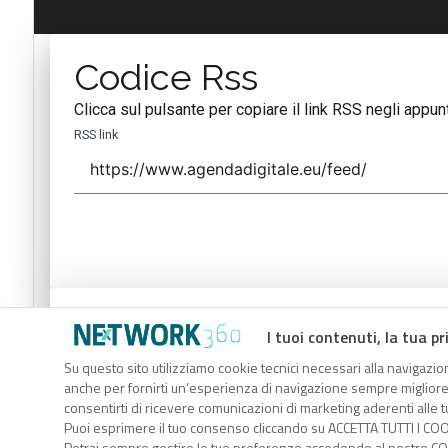
Codice Rss
Clicca sul pulsante per copiare il link RSS negli appunt
RSS link
Codice Rss
I tuoi contenuti, la tua pr
Clicca sul pulsante per copiare il link RSS negli appunt
Su questo sito utilizziamo cookie tecnici necessari alla navigazion
anche per fornirti un’esperienza di navigazione sempre migliore, p
RSS link
consentirti di ricevere comunicazioni di marketing aderenti alle tu
Puoi esprimere il tuo consenso cliccando su ACCETTA TUTTI I COO
Potrai sempre gestire le tue preferenze accedendo al nostro COO