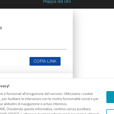
Mappa del sito
i.
COPIA LINK
ivacy!
i.
e e funzionali all’erogazione del servizio. Utilizziamo i cookie
er facilitare le interazioni con le nostre funzionalità social e per
e abitudini di navigazione e ai tuoi interessi.
KIE. Chiudendo questa informativa, continui senza accettare.
KIE CENTER e ottenere maggiori informazioni sui cookie utilizzati,