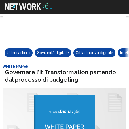
Ultimi articoli
Sovranità digitale
Cittadinanza digitale
Intel
WHITE PAPER
Governare l’It Transformation partendo
dal processo di budgeting