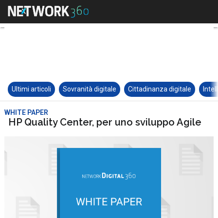
Ultimi articoli
Sovranità digitale
Cittadinanza digitale
Intel
WHITE PAPER
HP Quality Center, per uno sviluppo Agile