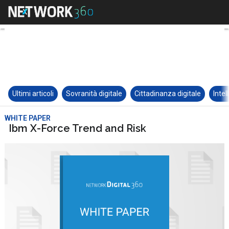
Ultimi articoli
Sovranità digitale
Cittadinanza digitale
Intel
WHITE PAPER
Ibm X-Force Trend and Risk