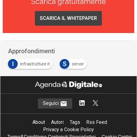
Scarica gratuitamente
SCARICA IL WHITEPAPER
Approfondimenti
I
S
infrastrutture it
server
Seguici
About
Autori
Tags
Rss Feed
Privacy e Cookie Policy
Terms&Conditions Contenuti Specialistici
Cookie Center