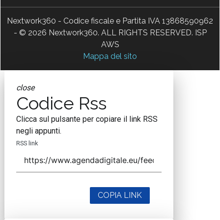
Nextwork360 - Codice fiscale e Partita IVA 13868590962
- © 2026 Nextwork360. ALL RIGHTS RESERVED. ISP
AWS
Mappa del sito
close
Codice Rss
Clicca sul pulsante per copiare il link RSS
negli appunti.
RSS link
COPIA LINK