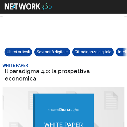
Ultimi articoli
Sovranità digitale
Cittadinanza digitale
Intel
WHITE PAPER
Il paradigma 4.0: la prospettiva
economica