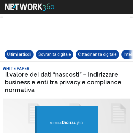
Ultimi articoli
Sovranità digitale
Cittadinanza digitale
Intel
WHITE PAPER
Il valore dei dati “nascosti” – Indirizzare
business e enti tra privacy e compliance
normativa