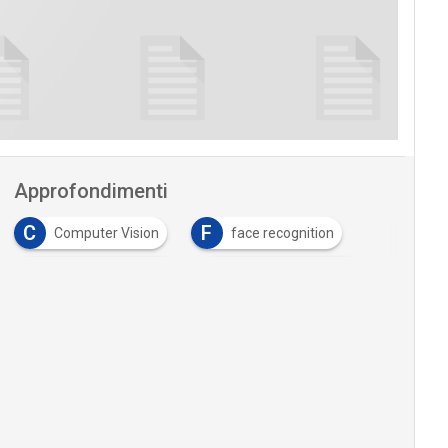
Approfondimenti
C
F
Computer Vision
face recognition
I
I
Image recognition
imaging multiview