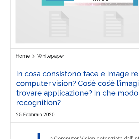
Home
Whitepaper
In cosa consistono face e image re
computer vision? Cos’è cos’è l’imag
trovare applicazione? In che modo 
recognition?
25 Febbraio 2020
a Computer Vision potenziata dall’Inte