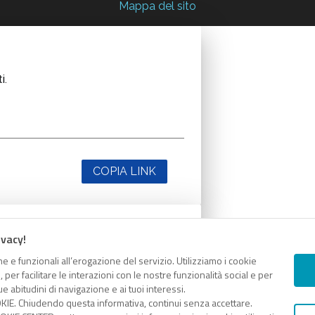
Mappa del sito
i.
COPIA LINK
ivacy!
i.
e e funzionali all’erogazione del servizio. Utilizziamo i cookie
er facilitare le interazioni con le nostre funzionalità social e per
e abitudini di navigazione e ai tuoi interessi.
KIE. Chiudendo questa informativa, continui senza accettare.