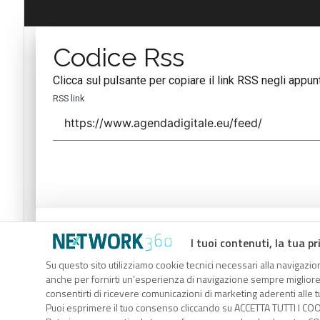
Codice Rss
Clicca sul pulsante per copiare il link RSS negli appunt
RSS link
Codice Rss
I tuoi contenuti, la tua pr
Clicca sul pulsante per copiare il link RSS negli appunt
Su questo sito utilizziamo cookie tecnici necessari alla navigazion
anche per fornirti un’esperienza di navigazione sempre migliore, p
RSS link
consentirti di ricevere comunicazioni di marketing aderenti alle tu
Puoi esprimere il tuo consenso cliccando su ACCETTA TUTTI I COO