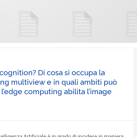
cognition? Di cosa si occupa la
ing multiview e in quali ambiti può
l’edge computing abilita l’image
lligenza Artificiale è in grado di incidere in maniera