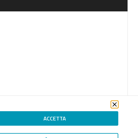
ACCETTA
file_download