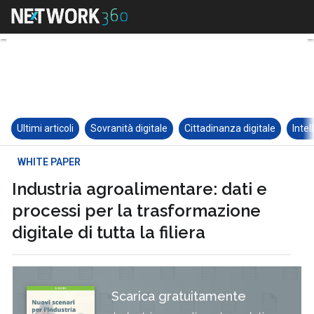
Ultimi articoli
Sovranità digitale
Cittadinanza digitale
Intel
WHITE PAPER
Industria agroalimentare: dati e
processi per la trasformazione
digitale di tutta la filiera
Scarica gratuitamente