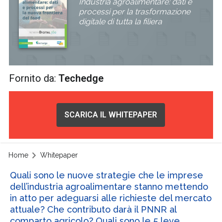
Industria agroalimentare: dati e
processi per la trasformazione
digitale di tutta la filiera
Fornito da:
Techedge
SCARICA IL WHITEPAPER
Home
Whitepaper
Quali sono le nuove strategie che le imprese
dell’industria agroalimentare stanno mettendo
in atto per adeguarsi alle richieste del mercato
attuale? Che contributo darà il PNNR al
comparto agricolo? Quali sono le 5 leve