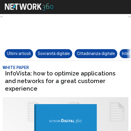
Ultimi articoli
Sovranità digitale
Cittadinanza digitale
Intel
WHITE PAPER
InfoVista: how to optimize applications
and networks for a great customer
experience