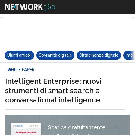
Ultimi articoli
Sovranità digitale
Cittadinanza digitale
Intel
WHITE PAPER
Intelligent Enterprise: nuovi
strumenti di smart search e
conversational intelligence
Scarica gratuitamente