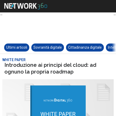
Ultimi articoli
Sovranità digitale
Cittadinanza digitale
Intel
WHITE PAPER
Introduzione ai principi del cloud: ad
ognuno la propria roadmap