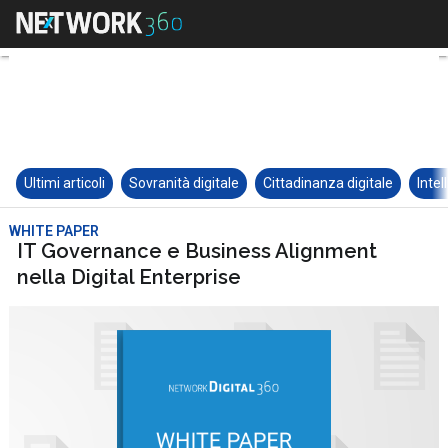
Ultimi articoli
Sovranità digitale
Cittadinanza digitale
Intel
WHITE PAPER
IT Governance e Business Alignment
nella Digital Enterprise