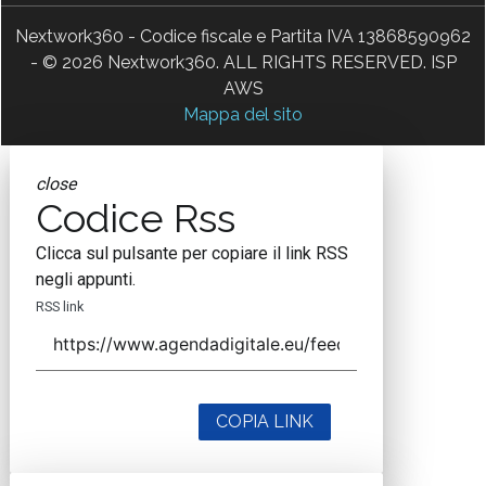
Nextwork360 - Codice fiscale e Partita IVA 13868590962
- © 2026 Nextwork360. ALL RIGHTS RESERVED. ISP
AWS
Mappa del sito
close
Codice Rss
Clicca sul pulsante per copiare il link RSS
negli appunti.
RSS link
COPIA LINK