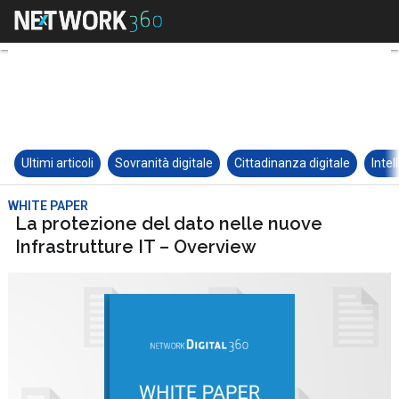
Ultimi articoli
Sovranità digitale
Cittadinanza digitale
Intel
WHITE PAPER
La protezione del dato nelle nuove
Infrastrutture IT – Overview