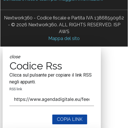
Nextwork360 - Codice fiscale e Partita IVA 13868590962
- © 2026 Nextwork360. ALL RIGHTS RESERVED. ISP
AWS
Mappa del sito
close
Codice Rss
Clicca sul pulsante per copiare il link RSS
negli appunti.
RSS link
COPIA LINK