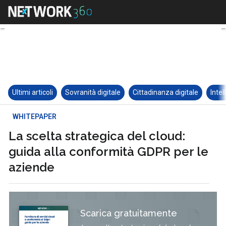
Ultimi articoli
Sovranità digitale
Cittadinanza digitale
Intel
WHITEPAPER
La scelta strategica del cloud:
guida alla conformità GDPR per le
aziende
Scarica gratuitamente