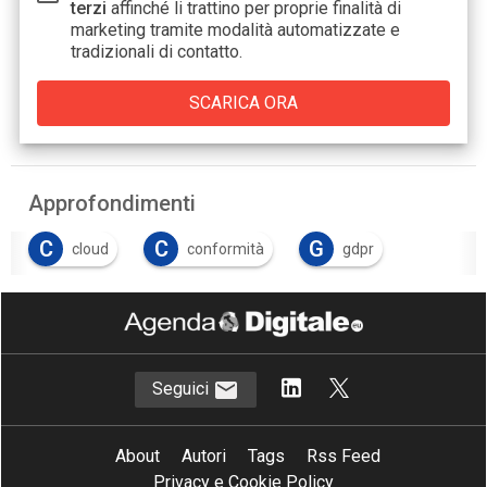
terzi
affinché li trattino per proprie finalità di
marketing tramite modalità automatizzate e
tradizionali di contatto.
Approfondimenti
C
C
G
cloud
conformità
gdpr
Seguici
About
Autori
Tags
Rss Feed
Privacy e Cookie Policy