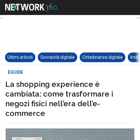
Ultimi articoli
Sovranità digitale
Cittadinanza digitale
Intel
EGUIDE
La shopping experience è
cambiata: come trasformare i
negozi fisici nell’era dell’e-
commerce