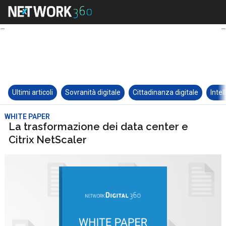
Ultimi articoli
Sovranità digitale
Cittadinanza digitale
Intel
WHITE PAPER
La trasformazione dei data center e
Citrix NetScaler