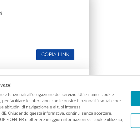
i.
COPIA LINK
ivacy!
i.
e e funzionali all’erogazione del servizio. Utilizziamo i cookie
er facilitare le interazioni con le nostre funzionalità social e per
e abitudini di navigazione e ai tuoi interessi.
KIE. Chiudendo questa informativa, continui senza accettare.
KIE CENTER e ottenere maggiori informazioni sui cookie utilizzati,
COPIA LINK