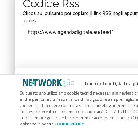
Codice Rss
Clicca sul pulsante per copiare il link RSS negli appunt
RSS link
Codice Rss
I tuoi contenuti, la tua pr
Clicca sul pulsante per copiare il link RSS negli appunt
Su questo sito utilizziamo cookie tecnici necessari alla navigazion
anche per fornirti un’esperienza di navigazione sempre migliore, p
RSS link
consentirti di ricevere comunicazioni di marketing aderenti alle tu
Puoi esprimere il tuo consenso cliccando su ACCETTA TUTTI I COO
Potrai sempre gestire le tue preferenze accedendo al nostro COO
visitando la nostra
COOKIE POLICY
.