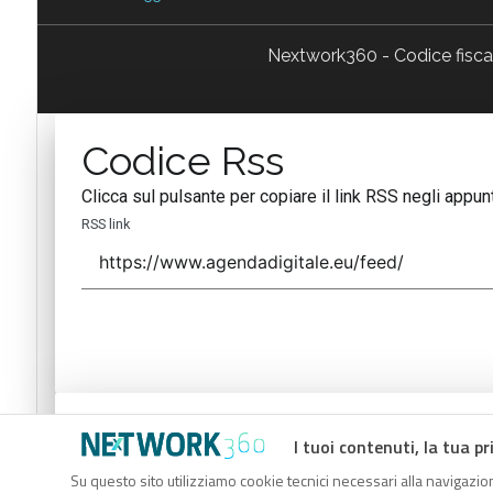
Nextwork360 - Codice fisc
Codice Rss
Clicca sul pulsante per copiare il link RSS negli appunt
RSS link
Codice Rss
I tuoi contenuti, la tua pr
Clicca sul pulsante per copiare il link RSS negli appunt
Su questo sito utilizziamo cookie tecnici necessari alla navigazion