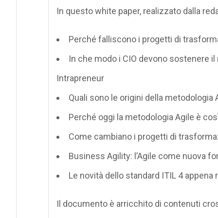
In questo white paper, realizzato dalla red
Perché falliscono i progetti di trasform
In che modo i CIO devono sostenere il
Intrapreneur
Quali sono le origini della metodologia A
Perché oggi la metodologia Agile è cos
Come cambiano i progetti di trasformaz
Business Agility: l’Agile come nuova f
Le novità dello standard ITIL 4 appena r
Il documento è arricchito di contenuti cro