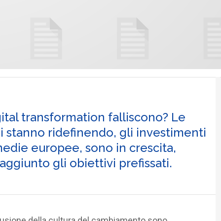
gital transformation falliscono? Le
si stanno ridefinendo, gli investimenti
 medie europee, sono in crescita,
ggiunto gli obiettivi prefissati.
ffusione della cultura del cambiamento sono