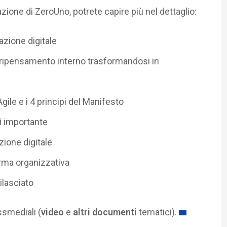
azione di ZeroUno, potrete capire più nel dettaglio:
azione digitale
 ripensamento interno trasformandosi in
gile e i 4 principi del Manifesto
ì importante
ione digitale
orma organizzativa
ilasciato
ssmediali (
video
e
altri documenti
tematici).