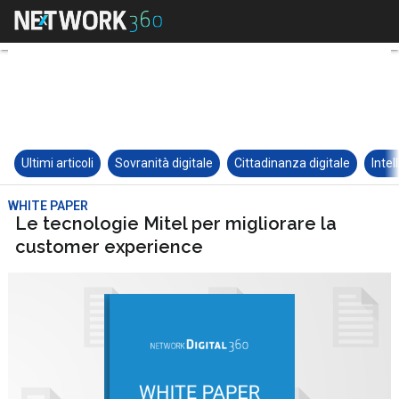
Ultimi articoli
Sovranità digitale
Cittadinanza digitale
Intel
WHITE PAPER
Le tecnologie Mitel per migliorare la
customer experience