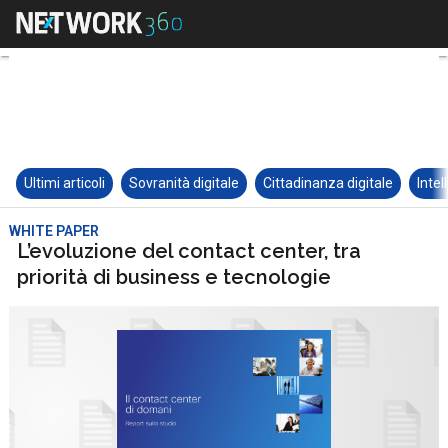
Ultimi articoli
Sovranità digitale
Cittadinanza digitale
Intel
WHITE PAPER
L’evoluzione del contact center, tra
priorità di business e tecnologie