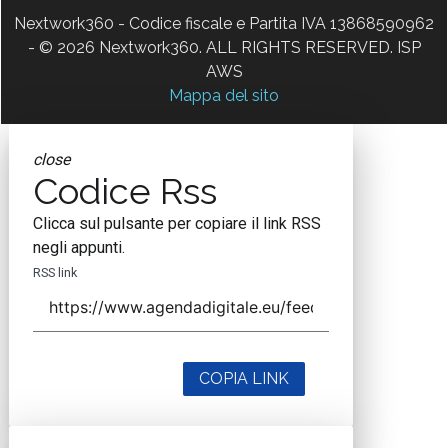
Nextwork360 - Codice fiscale e Partita IVA 13868590962
- © 2026 Nextwork360. ALL RIGHTS RESERVED. ISP
AWS
Mappa del sito
close
Codice Rss
Clicca sul pulsante per copiare il link RSS
negli appunti.
RSS link
COPIA LINK