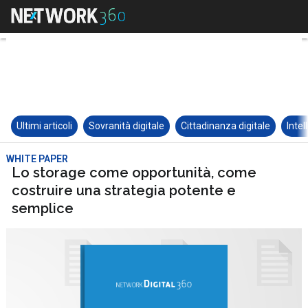
Ultimi articoli
Sovranità digitale
Cittadinanza digitale
Intel
WHITE PAPER
Lo storage come opportunità, come
costruire una strategia potente e
semplice