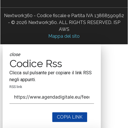
Nextwork360 - Codice fiscale e Partita IVA 13868590962
- © 2026 Nextwork360. ALL RIGHTS RESERVED. ISP
AWS
Mappa del sito
close
Codice Rss
Clicca sul pulsante per copiare il link RSS
negli appunti.
RSS link
COPIA LINK