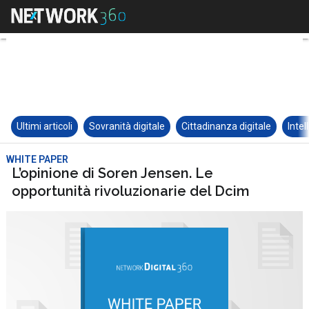
Ultimi articoli
Sovranità digitale
Cittadinanza digitale
Intel
WHITE PAPER
L’opinione di Soren Jensen. Le
opportunità rivoluzionarie del Dcim