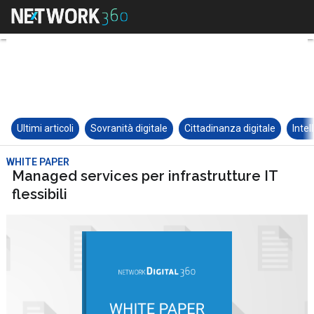
Ultimi articoli
Sovranità digitale
Cittadinanza digitale
Intel
WHITE PAPER
Managed services per infrastrutture IT
flessibili