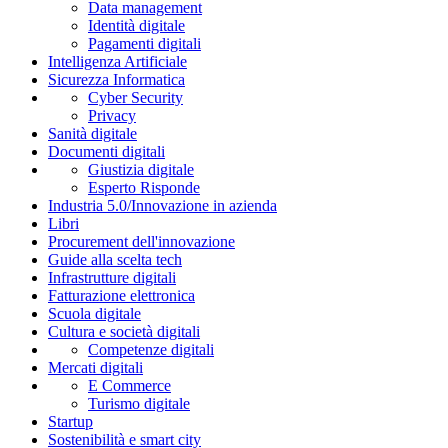
Data management
Identità digitale
Pagamenti digitali
Intelligenza Artificiale
Sicurezza Informatica
Cyber Security
Privacy
Sanità digitale
Documenti digitali
Giustizia digitale
Esperto Risponde
Industria 5.0/Innovazione in azienda
Libri
Procurement dell'innovazione
Guide alla scelta tech
Infrastrutture digitali
Fatturazione elettronica
Scuola digitale
Cultura e società digitali
Competenze digitali
Mercati digitali
E Commerce
Turismo digitale
Startup
Sostenibilità e smart city