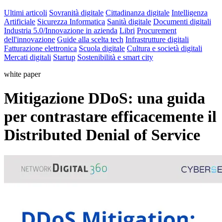
Ultimi articoli
Sovranità digitale
Cittadinanza digitale
Intelligenza
Artificiale
Sicurezza Informatica
Sanità digitale
Documenti digitali
Industria 5.0/Innovazione in azienda
Libri
Procurement
dell'innovazione
Guide alla scelta tech
Infrastrutture digitali
Fatturazione elettronica
Scuola digitale
Cultura e società digitali
Mercati digitali
Startup
Sostenibilità e smart city
white paper
Mitigazione DDoS: una guida
per contrastare efficacemente il
Distributed Denial of Service