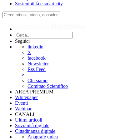
Sostenibilità e smart city
Seguici
linkedin
X
facebook
Newsletter
Rss Feed
Chi siamo
Comitato Scientifico
AREA PREMIUM
Whitepaper
Eventi
Webinar
CANALI
Ultimi articoli
Sovranità digitale
Cittadinanza digitale
Anagrafe unica