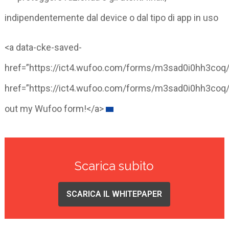
indipendentemente dal device o dal tipo di app in uso
<a data-cke-saved-
href=”https://ict4.wufoo.com/forms/m3sad0i0hh3coq/
href=”https://ict4.wufoo.com/forms/m3sad0i0hh3coq/”
out my Wufoo form!</a>
Scarica subito
SCARICA IL WHITEPAPER