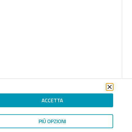
ACCETTA
file_download
PIÙ OPZIONI