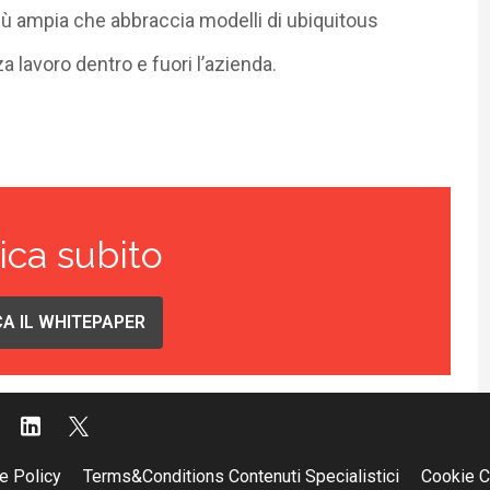
iù ampia che abbraccia modelli di ubiquitous
 lavoro dentro e fuori l’azienda.
ica subito
A IL WHITEPAPER
e Policy
Terms&Conditions Contenuti Specialistici
Cookie C