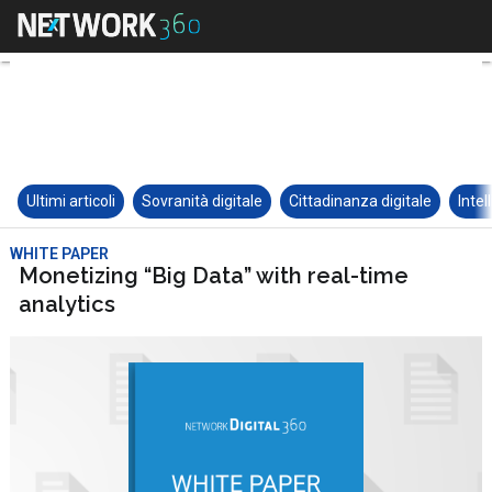
Ultimi articoli
Sovranità digitale
Cittadinanza digitale
Intel
WHITE PAPER
Monetizing “Big Data” with real-time
analytics