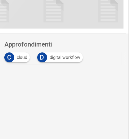
Approfondimenti
C
D
cloud
digital workflow
D
Digital workplace