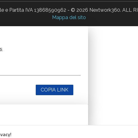
ale e Partita IVA 13868590962 - © 2026 Nextwork360. AL
Mappa del sito
i.
COPIA LINK
i.
ivacy!