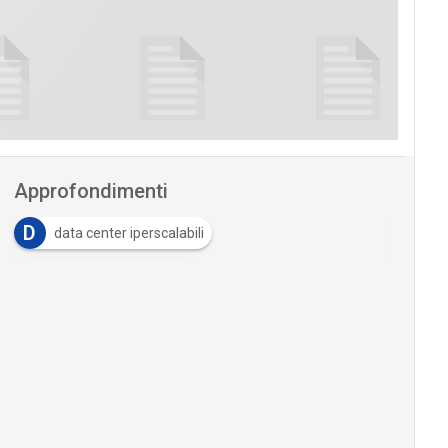
Approfondimenti
D
data center iperscalabili
H
hyperscale computing